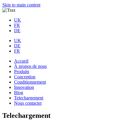
Skip to main content
UK
FR
DE
UK
DE
FR
Accueil
À propos de nous
Produits
Conception
Conditionnement
Innovation
Blog
Telechargement
Nous contacter
Telechargement