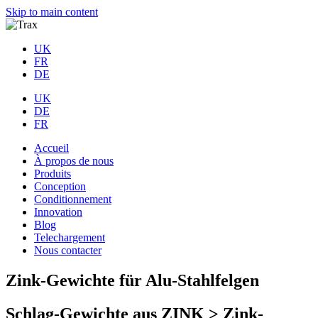
Skip to main content
UK
FR
DE
UK
DE
FR
Accueil
À propos de nous
Produits
Conception
Conditionnement
Innovation
Blog
Telechargement
Nous contacter
Zink-Gewichte für Alu-Stahlfelgen
Schlag-Gewichte aus ZINK > Zink-