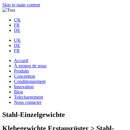
Skip to main content
UK
FR
DE
UK
DE
FR
Accueil
À propos de nous
Produits
Conception
Conditionnement
Innovation
Blog
Telechargement
Nous contacter
Stahl-Einzelgewichte
Klebegewichte Erstausrüster > Stahl-