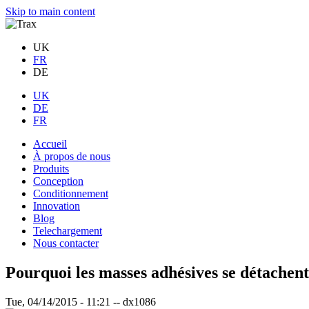
Skip to main content
UK
FR
DE
UK
DE
FR
Accueil
À propos de nous
Produits
Conception
Conditionnement
Innovation
Blog
Telechargement
Nous contacter
Pourquoi les masses adhésives se détachent
Tue, 04/14/2015 - 11:21
--
dx1086