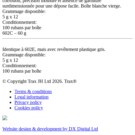
corrosion, précision moindre et absence de garniture
surdimensionnée pour une dépose facile. Boîte blanche vierge.
Grammage disponible:
5 g x 12
Conditionnement:
100 rubans par boîte
602C – 60 g
Identique à 602E, mais avec revêtement plastique gris.
Grammage disponible:
5 g x 12
Conditionnement:
100 rubans par boîte
© Copyright Trax JH Ltd 2026. Trax®
Terms & conditions
Legal information
Privacy policy
Cookies policy
Website design & development by DX Digital Ltd