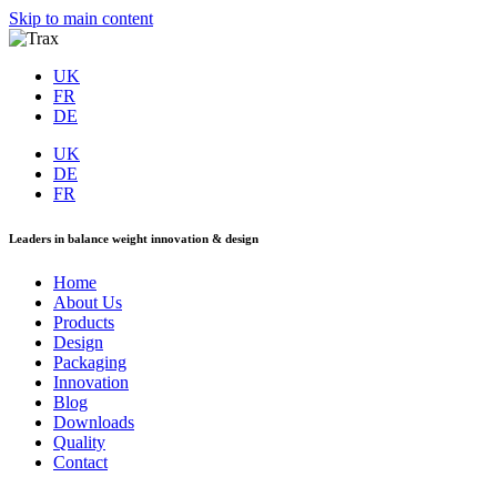
Skip to main content
UK
FR
DE
UK
DE
FR
Leaders in balance weight innovation & design
Home
About Us
Products
Design
Packaging
Innovation
Blog
Downloads
Quality
Contact